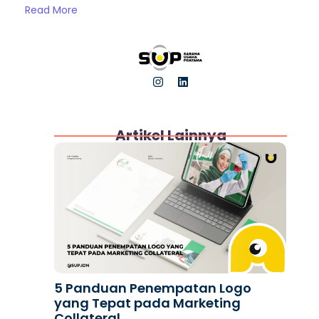
Read More
I
L
n
i
s
n
t
k
a
e
Artikel Lainnya
g
d
r
i
a
n
m
5 Panduan Penempatan Logo
yang Tepat pada Marketing
Collateral