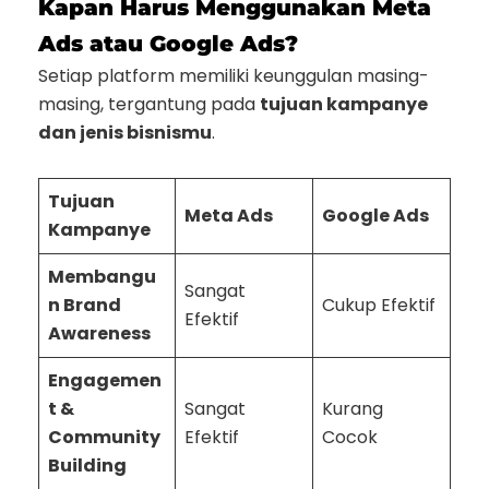
Kapan Harus Menggunakan Meta
Ads atau Google Ads?
Setiap platform memiliki keunggulan masing-
masing, tergantung pada
tujuan kampanye
dan jenis bisnismu
.
Tujuan
Meta Ads
Google Ads
Kampanye
Membangu
Sangat
n Brand
Cukup Efektif
Efektif
Awareness
Engagemen
t &
Sangat
Kurang
Community
Efektif
Cocok
Building