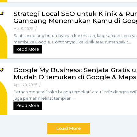
Strategi Local SEO untuk Klinik & Ru
Gampang Menemukan Kamu di Goo
Mei 8, 2025
/
Saat seseorang butuh layanan kesehatan, langkah pertama ya
membuka Google. Contohnya: Jika klinik atau rumah sakit...
Read More
Google My Business: Senjata Gratis
Mudah Ditemukan di Google & Maps
April 29, 2025
/
Pernah mencari “toko bunga terdekat” atau “cafe dengan WiFi 
juga pernah melihat tampilan...
Read More
Load More