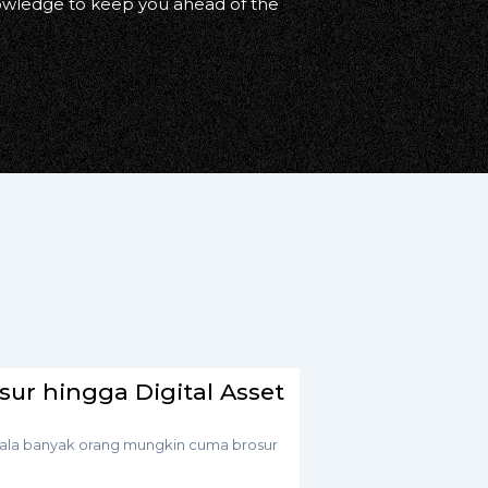
nowledge to keep you ahead of the
osur hingga Digital Asset
 kepala banyak orang mungkin cuma brosur