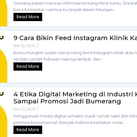
Seorang pasien mencari informasi tentang klinik kamu. Dia buka
baca komentar—semua itu terjadi dalam hitungan...
Read More
9 Cara Bikin Feed Instagram Klinik 
Mei 22, 2025
/
Kamu mungkin sudah rutin posting feed Instagram klinik atau 
rendah, jumlah follower naiknya lambat, dan...
Read More
4 Etika Digital Marketing di Industr
Sampai Promosi Jadi Bumerang
Mei 22, 2025
/
Penggunaan media digital semakin masif, rumah sakit dan klini
promosi konvensional. Banyak institusi kesehatan mulai...
Read More