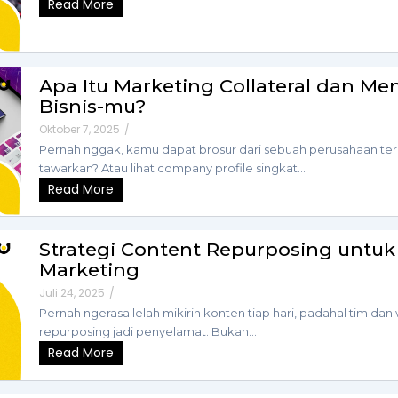
Read More
Apa Itu Marketing Collateral dan M
Bisnis-mu?
Oktober 7, 2025
/
Pernah nggak, kamu dapat brosur dari sebuah perusahaan t
tawarkan? Atau lihat company profile singkat...
Read More
Strategi Content Repurposing untuk E
Marketing
Juli 24, 2025
/
Pernah ngerasa lelah mikirin konten tiap hari, padahal tim dan 
repurposing jadi penyelamat. Bukan...
Read More