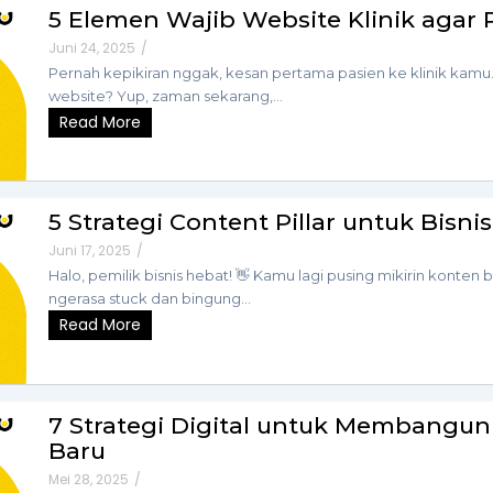
5 Elemen Wajib Website Klinik agar 
Juni 24, 2025
/
Pernah kepikiran nggak, kesan pertama pasien ke klinik kamu… b
website? Yup, zaman sekarang,...
Read More
5 Strategi Content Pillar untuk Bisnis
Juni 17, 2025
/
Halo, pemilik bisnis hebat! 👋 Kamu lagi pusing mikirin konten 
ngerasa stuck dan bingung...
Read More
7 Strategi Digital untuk Membangun
Baru
Mei 28, 2025
/