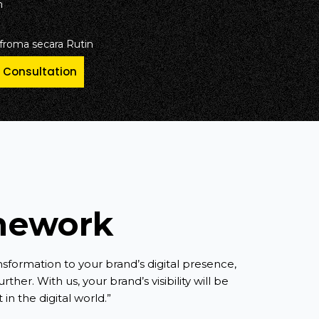
n
rfroma secara Rutin
e Consultation
mework
nsformation to your brand’s digital presence,
ther. With us, your brand’s visibility will be
n the digital world.”