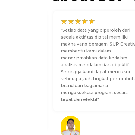
☆
☆
☆
☆
☆
ada SUP yang
"
Setiap data yang diperoleh dari
emasaran secara
segala aktifitas digital memiliki
ia sosial untuk
makna yang beragam. SUP Creati
lobelo.
membantu kami dalam
iri sehingga smp
menerjemahkan data kedalam
 klinik alobelo
analisis mendalam dan objektif.
elalu mengalami
Sehingga kami dapat mengukur
m kunjungan
seberapa jauh tingkat pertumbu
brand dan bagaimana
al dan
mengeksekusi program secara
 menarik dan
tepat dan efektif"
a selalu menarik
g ke klinik