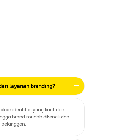
dr. Agu
Owner Kli
dari layanan branding?
akan identitas yang kuat dan
hingga brand mudah dikenali dan
pelanggan.