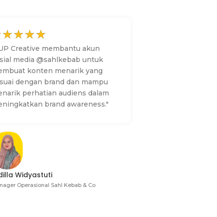
☆
☆
☆
☆
☆
☆
☆
☆
☆
☆
UP Creative membantu akun
"Sebagai pemilik 
sial media @sahlkebab untuk
saya sangat terb
mbuat konten menarik yang
layanan digital m
suai dengan brand dan mampu
terima. Mereka t
narik perhatian audiens dalam
memahami pasar k
ningkatkan brand awareness."
membantu meningk
klinik kami secara
strategi yang tepa
Hasilnya, jumlah 
datang semakin 
merasa lebih mu
masyarakat yan
dilla Widyastuti
layanan kesehata
nager Operasional Sahl Kebab & Co
atas dukungan yan