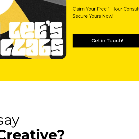
Claim Your Free 1-Hour Consult
Secure Yours Now!
Get in Touch!
say
Creative?