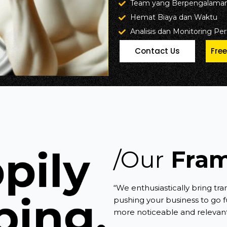
Team yang Berpengalama
Hemat Biaya dan Waktu
Analisis dan Monitoring Pe
Contact Us
Fre
/Our
Fra
“We enthusiastically bring tra
pushing your business to go fur
more noticeable and relevant i