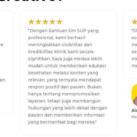
☆
☆
☆
☆
☆
"Dengan bantuan tim SUP yang
"
S
profesional, kami berhasil
so
ve
meningkatkan visibilitas dan
me
kredibilitas klinik kami secara
se
signifikan. Saya juga merasa lebih
me
mudah untuk memberikan edukasi
me
kesehatan melalui konten yang
han
relevan, yang ternyata mendapat
respon positif dari pasien. Bukan
hanya tentang mempromosikan
layanan, tetapi juga membangun
hubungan yang lebih dekat dengan
Al
pasien dan memberikan informasi
Ma
yang bermanfaat bagi mereka."