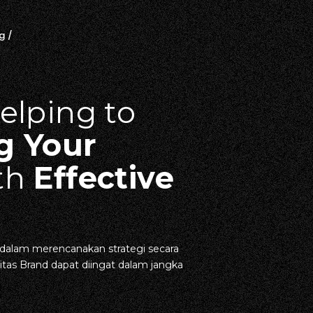
g
/
elping to
g Your
th
Effective
alam merencanakan strategi secara
itas Brand dapat diingat dalam jangka